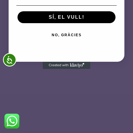
trabajando en algo
increíble, ¡vuelve
SÍ, EL VULL!
pronto!
NO, GRÀCIES
ACCESSIBILITAT