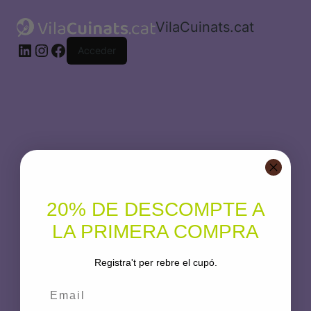
Tingueu
VilaCuinats.cat
en
compte
Acceder
que
aquest
lloc
web
inclou
un
sistema
d’accessibilitat.
20% DE DESCOMPTE A
LA PRIMERA COMPRA
¡Disculpa este
Registra't per rebre el cupó.
desastre! Estamos
Email