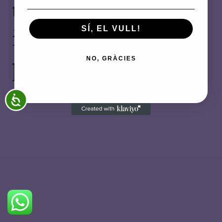
trabajando en algo
increíble, ¡vuelve
SÍ, EL VULL!
pronto!
NO, GRÀCIES
ACCESSIBILITAT