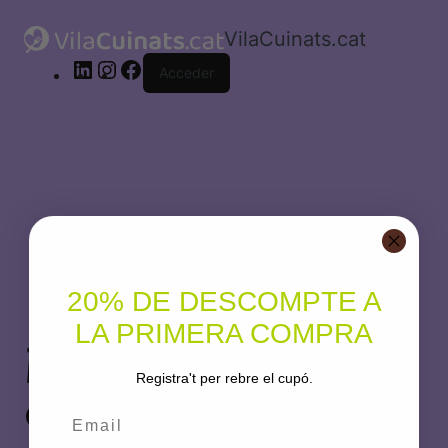
LinkedIn
Instagram
Facebook
Tingueu
VilaCuinats.cat
en
compte
Acceder
que
aquest
lloc
web
inclou
un
sistema
d’accessibilitat.
20% DE DESCOMPTE A
LA PRIMERA COMPRA
¡Disculpa este
Registra't per rebre el cupó.
desastre! Estamos
Email